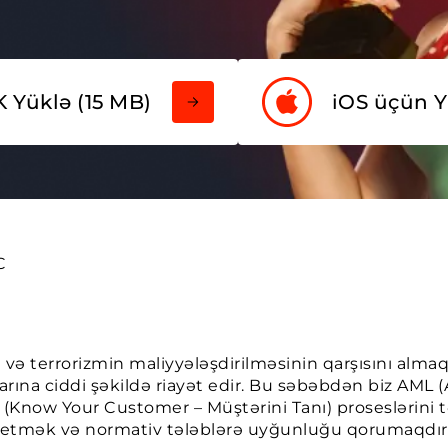
 Yüklə (15 MB)
iOS üçün Y
C
 və terrorizmin maliyyələşdirilməsinin qarşısını alma
larına ciddi şəkildə riayət edir. Bu səbəbdən biz AML
(Know Your Customer – Müştərini Tanı) proseslərini t
min etmək və normativ tələblərə uyğunluğu qorumaqdır