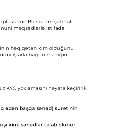
toplusudur. Bu sistem şübhəli
qanuni məqsədlərlə istifadə
əçinin həqiqətən kim olduğunu
uni işlərlə bağlı olmadığını
z KYC yoxlamasını həyata keçiririk.
diq edən başqa sənəd) surətinin
şı kimi sənədlər tələb olunur.