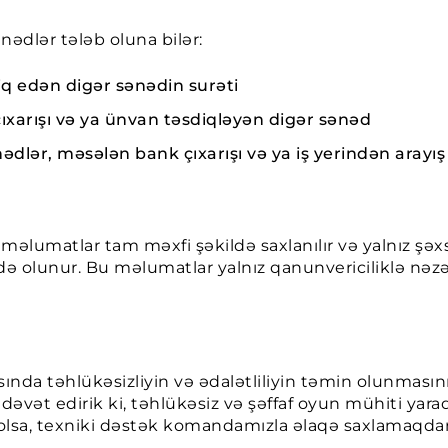
ənədlər tələb oluna bilər:
iq edən digər sənədin surəti
xarışı və ya ünvan təsdiqləyən digər sənəd
dlər, məsələn bank çıxarışı və ya iş yerindən arayış
əlumatlar tam məxfi şəkildə saxlanılır və yalnız şəxs
adə olunur. Bu məlumatlar yalnız qanunvericiliklə nə
da təhlükəsizliyin və ədalətliliyin təmin olunmasının 
vət edirik ki, təhlükəsiz və şəffaf oyun mühiti yarad
 olsa, texniki dəstək komandamızla əlaqə saxlamaqd