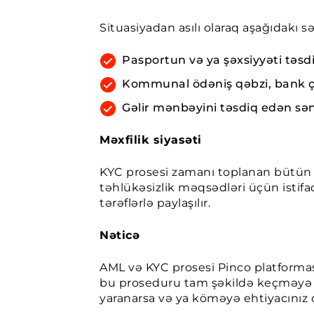
Situasiyadan asılı olaraq aşağıdakı s
Pasportun və ya şəxsiyyəti təsd
Kommunal ödəniş qəbzi, bank çı
Gəlir mənbəyini təsdiq edən sənə
Məxfilik siyasəti
KYC prosesi zamanı toplanan bütün m
təhlükəsizlik məqsədləri üçün istif
tərəflərlə paylaşılır.
Nəticə
AML və KYC prosesi Pinco platformasın
bu proseduru tam şəkildə keçməyə də
yaranarsa və ya köməyə ehtiyacınız