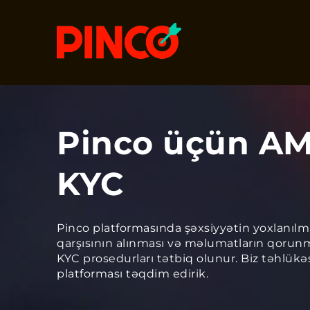
Pinco üçün AM
KYC
Pinco platformasında şəxsiyyətin yoxlanılması
qarşısının alınması və məlumatların qoru
KYC prosedurları tətbiq olunur. Biz təhlükəs
platforması təqdim edirik.