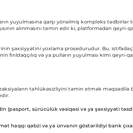
arın yuyulmasına qarşı yönəlmiş kompleks tədbirlər 
şısının alınmasını təmin edir ki, platformadan qeyri-
nin şəxsiyyətini yoxlama prosedurudur. Bu, istifad
 fırıldaqçılıq və ya pulların yuyulması kimi qeyri-qan
aksiyaların təhlükəsizliyini təmin etmək məqsədilə bi
dir:
din (pasport, sürücülük vəsiqəsi və ya şəxsiyyəti təs
t haqqı qəbzi və ya ünvanın göstərildiyi bank çıxarı