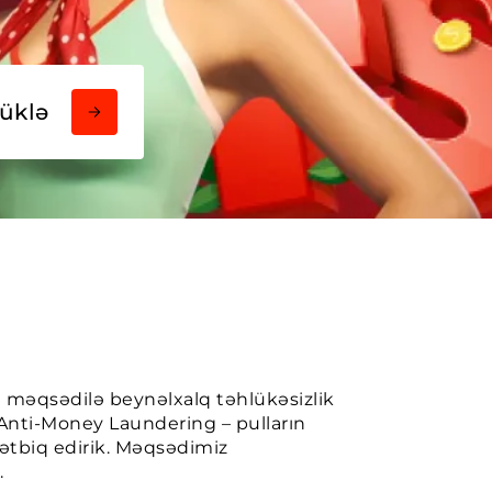
üklə
q məqsədilə beynəlxalq təhlükəsizlik
 (Anti-Money Laundering – pulların
ətbiq edirik. Məqsədimiz
.