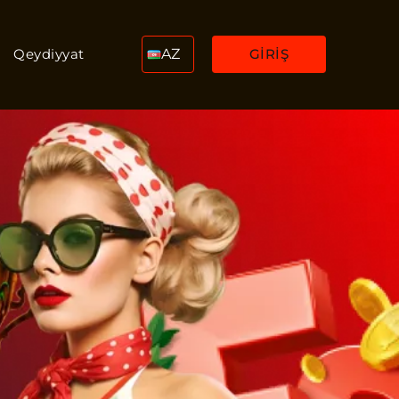
Qeydiyyat
AZ
GIRIŞ