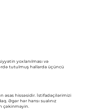
iyyətin yoxlanılması və
zərdə tutulmuş hallarda üçüncü
əsas hissəsidir. İstifadəçilərimizi
aq. Əgər hər hansı sualınız
an çəkinməyin.