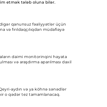
im etmək tələb oluna bilər.
 digər qanunsuz fəaliyyətlər üçün
ına və fırıldaqçılıqdan müdafiəyə
yaların daimi monitorinqini həyata
rulması və araşdırma aparılması daxil
Qeyri-aydın və ya köhnə sənədlər
bir o qədər tez tamamlanacaq.