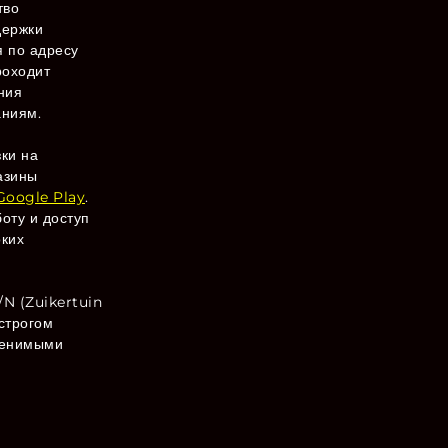
тво
держки
я по адресу
роходит
ния
аниям.
ки на
азины
Google Play
.
оту и доступ
ких
/N (Zuikertuin
строгом
менимыми