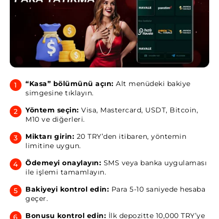
“Kasa” bölümünü açın:
Alt menüdeki bakiye
simgesine tıklayın.
Yöntem seçin:
Visa, Mastercard, USDT, Bitcoin,
M10 ve diğerleri.
Miktarı girin:
20 TRY’den itibaren, yöntemin
limitine uygun.
Ödemeyi onaylayın:
SMS veya banka uygulaması
ile işlemi tamamlayın.
Bakiyeyi kontrol edin:
Para 5-10 saniyede hesaba
geçer.
Bonusu kontrol edin:
İlk depozitte 10,000 TRY’ye