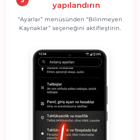
yapılandırın
“Ayarlar” menüsünden “Bilinmeyen
Kaynaklar” seçeneğini aktifleştirin.