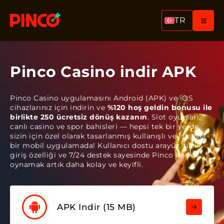
TR
Pinco Casino indir APK
Pinco Casino uygulamasını Android (APK) ve iOS
cihazlarınız için indirin ve
%120 hoş geldin bonusu ile
birlikte 250 ücretsiz dönüş kazanın
. Slot oyunları,
canlı casino ve spor bahisleri — hepsi tek bir yerde,
sizin için özel olarak tasarlanmış kullanışlı ve işlevsel
bir mobil uygulamada! Kullanıcı dostu arayüz, hızlı
giriş özelliği ve 7/24 destek sayesinde Pinco ile
oynamak artık daha kolay ve keyifli.
APK Indir (15 MB)