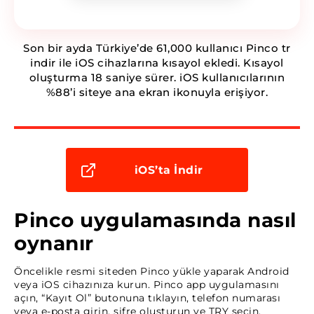
Son bir ayda Türkiye’de 61,000 kullanıcı Pinco tr
indir ile iOS cihazlarına kısayol ekledi. Kısayol
oluşturma 18 saniye sürer. iOS kullanıcılarının
%88’i siteye ana ekran ikonuyla erişiyor.
iOS’ta İndir
Pinco uygulamasında nasıl
oynanır
Öncelikle resmi siteden Pinco yükle yaparak Android
veya iOS cihazınıza kurun. Pinco app uygulamasını
açın, “Kayıt Ol” butonuna tıklayın, telefon numarası
veya e-posta girin, şifre oluşturun ve TRY seçin.