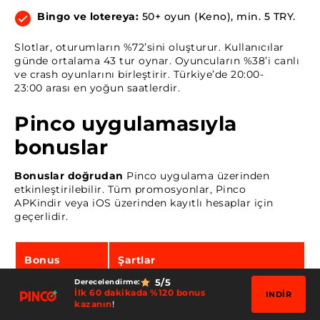
Bingo ve lotereya:
50+ oyun (Keno), min. 5 TRY.
Slotlar, oturumların %72’sini oluşturur. Kullanıcılar
günde ortalama 43 tur oynar. Oyuncuların %38’i canlı
ve crash oyunlarını birleştirir. Türkiye’de 20:00-
23:00 arası en yoğun saatlerdir.
Pinco uygulamasıyla
bonuslar
Bonuslar doğrudan
Pinco uygulama üzerinden
etkinleştirilebilir. Tüm promosyonlar, Pinco
APKindir veya iOS üzerinden kayıtlı hesaplar için
geçerlidir.
Bonus
Şartlar
5
/5
Derecelendirme:
İlk 60 dakikada %120 bonus
INDIR
Hoş geldin
%120 + 250 FS, çevrim x50, süre
kazanın
!
bonusu
72 saat