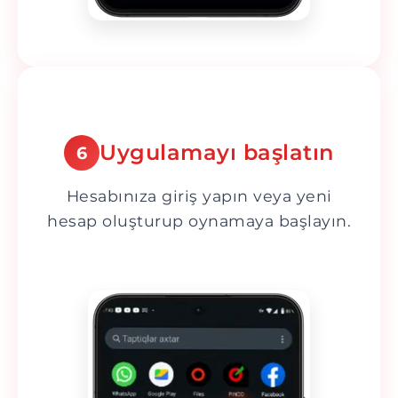
Uygulamayı başlatın
6
Hesabınıza giriş yapın veya yeni
hesap oluşturup oynamaya başlayın.