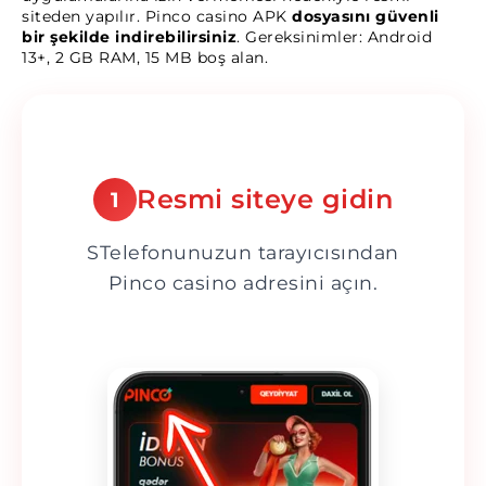
siteden yapılır. Pinco casino APK
dosyasını güvenli
bir şekilde indirebilirsiniz
. Gereksinimler: Android
13+, 2 GB RAM, 15 MB boş alan.
Resmi siteye gidin
1
STelefonunuzun tarayıcısından
Pinco casino adresini açın.